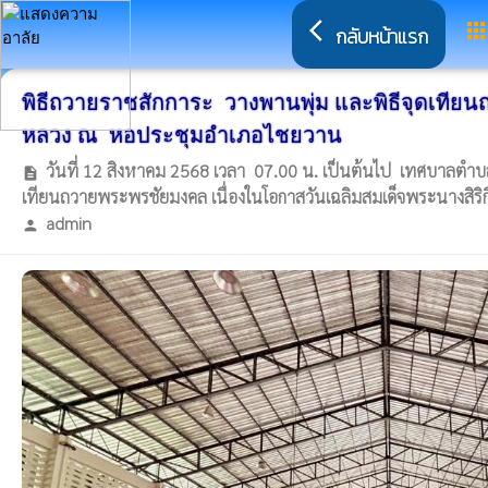
arrow_back_ios
app
กลับหน้าแรก
พิธีถวายราชสักการะ วางพานพุ่ม และพิธีจุดเทีย
หลวง ณ หอประชุมอำเภอไชยวาน
วันที่ 12 สิงหาคม 2568 เวลา 07.00 น. เป็นต้นไป เทศบาลตำบลโ
description
เทียนถวายพระพรชัยมงคล เนื่องในโอกาสวันเฉลิมสมเด็จพระนางสิ
admin
person