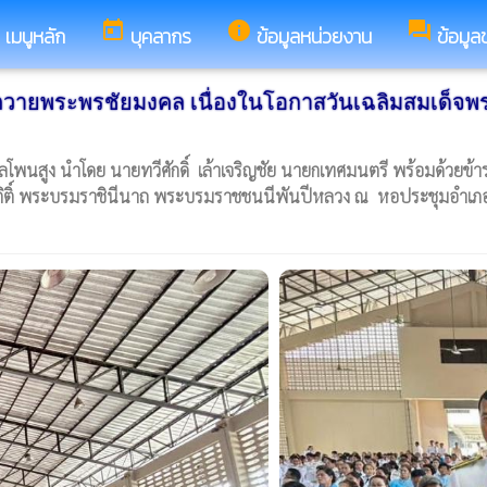
s
today
info
forum
เมนูหลัก
บุคลากร
ข้อมูลหน่วยงาน
ข้อมูล
นถวายพระพรชัยมงคล เนื่องในโอกาสวันเฉลิมสมเด็จพร
พนสูง นำโดย นายทวีศักดิ์ เล้าเจริญชัย นายกเทศมนตรี พร้อมด้วยข้าร
ริกิติ์ พระบรมราชินีนาถ พระบรมราชชนนีพันปีหลวง ณ หอประชุมอำเ