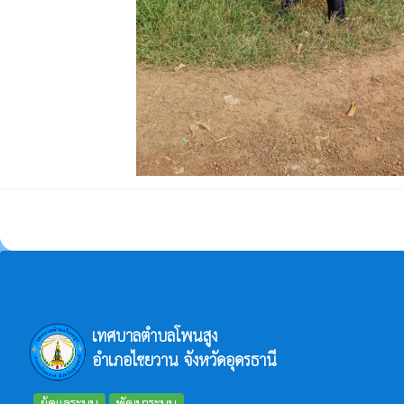
เทศบาลตำบลโพนสูง
อำเภอไชยวาน จังหวัดอุดรธานี
ผู้ดูแลระบบ
พัฒนาระบบ