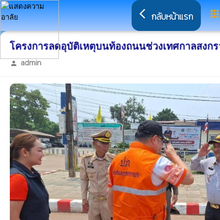
arrow_back_ios
app
กลับหน้าแรก
โครงการลดอุบัติเหตุบนท้องถนนช่วงเทศกาลสงกรา
admin
person