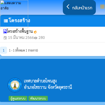
arrow_back_ios
app
กลับหน้าแรก
โครงสร้าง
view_list
โครงสร้างพื้นฐาน
whatshot
15 มีนาคม 2566
280
event
visibility
1
1 - 1 (ทั้งหมด 1 รายการ)
เทศบาลตำบลโพนสูง
อำเภอไชยวาน จังหวัดอุดรธานี
ผู้ดูแลระบบ
พัฒนาระบบ