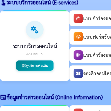
ระบบบริการออนไลน์ (E-services)
touch_app
แบบคำร้องขอ
support_agent
miscellaneous_services
แบบฟอร์มรับสม
child_care
ระบบบริการออนไลน์
e-SERVICES
แบบคำร้องขอร
delete_sweep
ดูบริการเพิ่มเติม
grid_view
จองคิวออนไลน์
confirmation_number
ข้อมูลข่าวสารออนไลน์ (Online Information)
newspaper