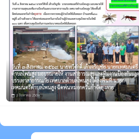
วันที่ ๓ สิงหาคม ๒๕๖๙ นายทวีศักดิ์ เล้าเจริญชัย นายกเทศมนตรี
ตำบลโพนสูง มอบหมายให้ งานสาธารณสุขและทีมงานป้องกันแล
บรรเทาสาธารณภัย เทศบาลตำบลโพนสูง ได้ลงพื้นที่ นายก
เทศมนตรีตำบลโพนสูง ฉีดพ่นหมอกควันกำจัดยุงลาย
3 สิงหาคม 2569
calendar_today