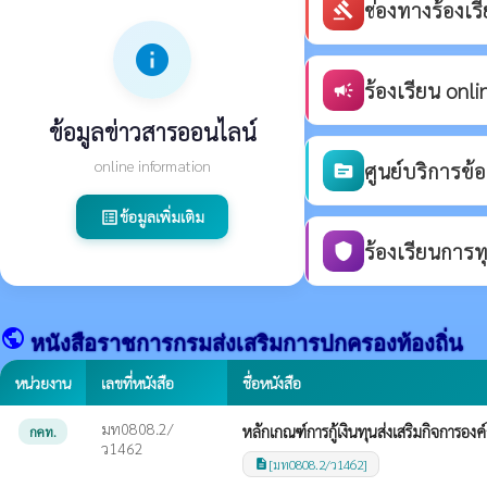
ช่องทางร้องเ
gavel
info
ร้องเรียน onli
campaign
ข้อมูลข่าวสารออนไลน์
online information
ศูนย์บริการข้
source
ข้อมูลเพิ่มเติม
list_alt
ร้องเรียนการท
shield
public
หนังสือราชการกรมส่งเสริมการปกครองท้องถิ่น
หน่วยงาน
เลขที่หนังสือ
ชื่อหนังสือ
มท0808.2/
หลักเกณฑ์การกู้เงินทุนส่งเสริมกิจการอง
กคท.
ว1462
[มท0808.2/ว1462]
description