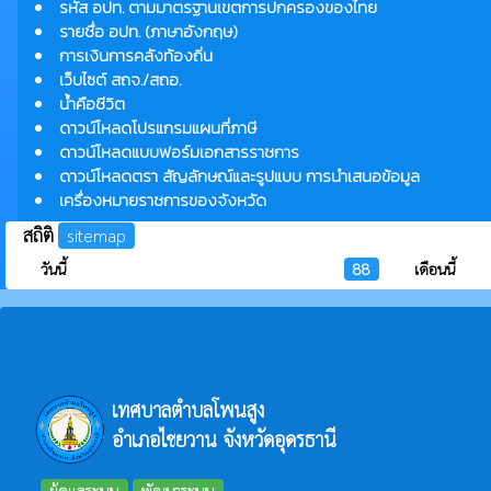
รหัส อปท. ตามมาตรฐานเขตการปกครองของไทย
รายชื่อ อปท. (ภาษาอังกฤษ)
การเงินการคลังท้องถิ่น
เว็บไซต์ สถจ./สถอ.
น้ำคือชีวิต
ดาวน์โหลดโปรแกรมแผนที่ภาษี
ดาวน์โหลดแบบฟอร์มเอกสารราชการ
ดาวน์โหลดตรา สัญลักษณ์และรูปแบบ การนำเสนอข้อมูล
เครื่องหมายราชการของจังหวัด
สถิติ
sitemap
วันนี้
88
เดือนนี้
เทศบาลตำบลโพนสูง
อำเภอไชยวาน จังหวัดอุดรธานี
ผู้ดูแลระบบ
พัฒนาระบบ