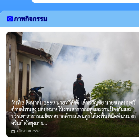
camera_alt
ภาพกิจกรรม
วันที่ 3 สิงหาคม 2569 นายทวีศักดิ์ เล้าเจริญชัย นายกเทศมนตรี
ตำบลโพนสูง มอบหมายให้งานสาธารณสุขและงานป้องกันและ
บรรเทาสาธารณภัยเทศบาลตำบลโพนสูง ได้ลงพื้นที่ฉีดพ่นหมอก
ควันกำจัดยุงลาย...
3 สิงหาคม 2569
calendar_today