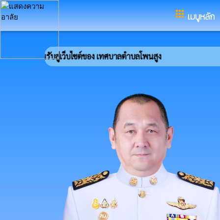
อำเภอไชยวาน จังหวัดอุดรธานี
apps
เมนูหลัก
ยินดีต้อนรับสู่เว็บไซต์ของ เทศบาลตำบลโพนสูง