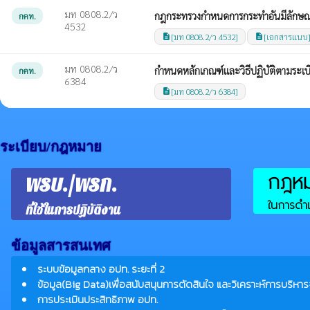
มท 0808.2/ว
กฎกระทรวงกำหนดการกระทำอันมีลักษณะ
กคท.
4532
[มท 0808.2/ว 4532]
[เอกสารแนบ
description
description
มท 0808.2/ว
กำหนดหลักเกณฑ์และวิธีปฏิบัติตามระเ
กคท.
6384
[มท 0808.2/ว 6384]
description
ระเบียบ/กฎหมาย
กฎหมา
พรบ./พรก.
ในการดำเ
ที่ใช้ในการปฏิบัติงาน
ข้อมูลสารสนเทศ
ระบบข้อมูลกลาง อปท. ระยะที่ 2
ข้อมูล(Big Data)เพื่อสนับสนุนการตัดสินใจ และวิเคราะห์การบริหาร
การประเมินประสิทธิภาพ อปท.