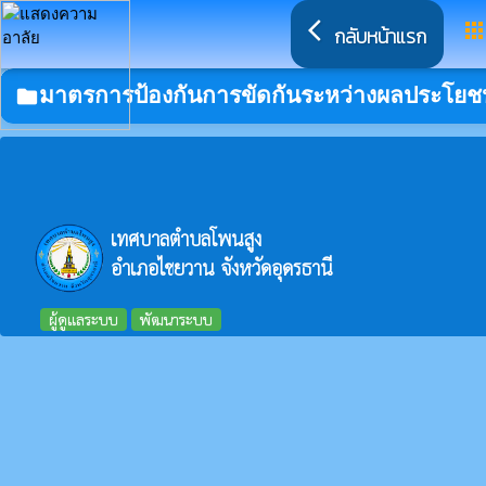
arrow_back_ios
app
กลับหน้าแรก
มาตรการป้องกันการขัดกันระหว่างผลประโยชน
folder
เทศบาลตำบลโพนสูง
อำเภอไชยวาน จังหวัดอุดรธานี
ผู้ดูแลระบบ
พัฒนาระบบ