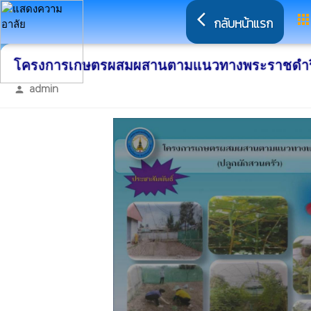
arrow_back_ios
app
กลับหน้าแรก
โครงการเกษตรผสมผสานตามแนวทางพระราชดำริ(
admin
person