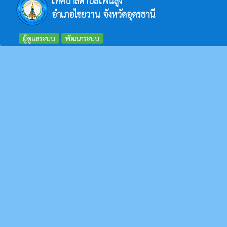
เทศบาลตำบลโพนสูง
อำเภอไชยวาน จังหวัดอุดรธานี
ผู้ดูแลระบบ
พัฒนาระบบ